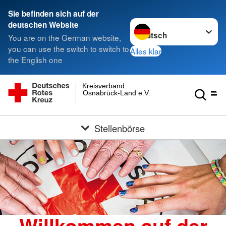
Sie befinden sich auf der
Sprache wechseln zu
deutschen Website
You are on the German website,
you can use the switch to switch to
Alles klar
the English one
Kreisverband
Osnabrück-Land e.V.
Stellenbörse
Willkommen auf der