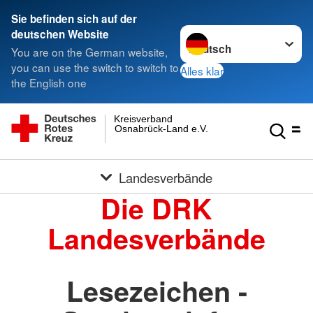
Sie befinden sich auf der
Sprache wechseln zu
deutschen Website
You are on the German website,
you can use the switch to switch to
Alles klar
the English one
Kreisverband
Osnabrück-Land e.V.
Landesverbände
Die DRK
Landesverbände
Lesezeichen -