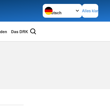
Sprache wechseln zu
Alles klar
den
Das DRK