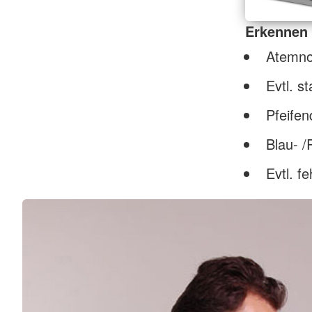
Erkennen
Atemno
Evtl. s
Pfeife
Blau- /
Evtl. f