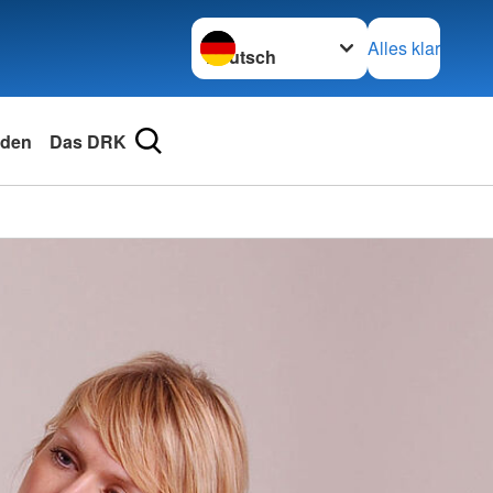
Sprache wechseln zu
Alles klar
den
Das DRK