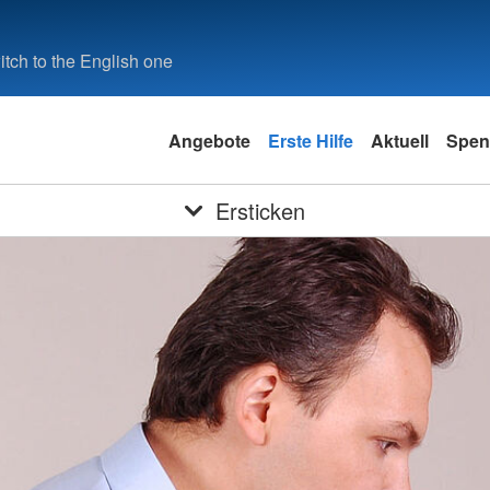
tch to the English one
Angebote
Erste Hilfe
Aktuell
Spen
Ersticken