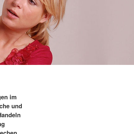
gen im
iche und
 Handeln
ng
rechen,