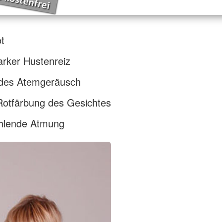
t
tarker Hustenreiz
ndes Atemgeräusch
Rotfärbung des Gesichtes
ehlende Atmung