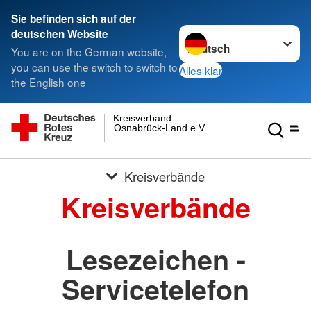
Sie befinden sich auf der
Sprache wechseln zu
deutschen Website
You are on the German website,
you can use the switch to switch to
Alles klar
the English one
Kreisverband
Osnabrück-Land e.V.
Kreisverbände
Kreisverbände
Lesezeichen -
Servicetelefon