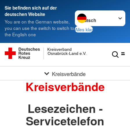
Sie befinden sich auf der
Sprache wechseln zu
deutschen Website
You are on the German website,
you can use the switch to switch to
Alles klar
the English one
Kreisverband
Osnabrück-Land e.V.
Kreisverbände
Kreisverbände
Lesezeichen -
Servicetelefon