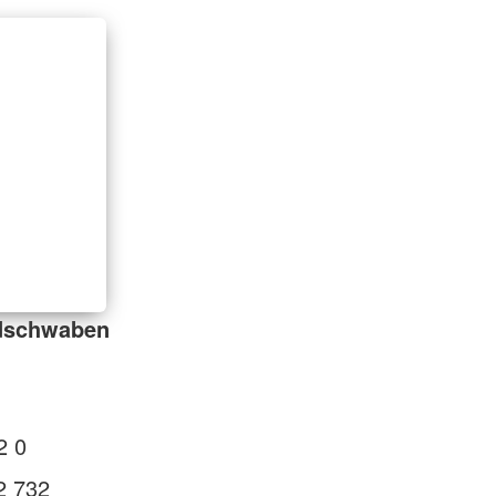
dschwaben
2 0
2 732